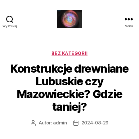
Wyszukaj
Menu
Laluna
Kategorie
BEZ KATEGORII
Konstrukcje drewniane
Lubuskie czy
Mazowieckie? Gdzie
taniej?
Autor:
admin
2024-08-29
Autor
Data
wpisu
wpisu