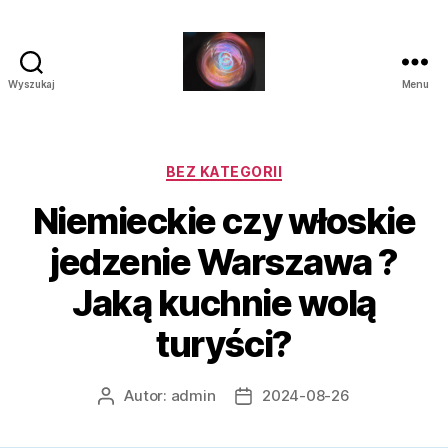
Wyszukaj
Menu
Laluna
Kategorie
BEZ KATEGORII
Niemieckie czy włoskie
jedzenie Warszawa ?
Jaką kuchnie wolą
turyści?
Autor:
admin
2024-08-26
Autor
Data
wpisu
wpisu