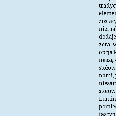
tradyc
elemen
został
niemal
dodaje
zera, 
opcja 
naszą 
stołow
nami, 
niesam
stołow
Lumina
pomies
fascyn