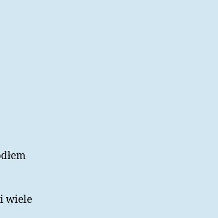
ódłem
i wiele