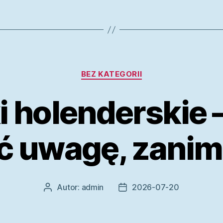
Kategorie
BEZ KATEGORII
 holenderskie –
ć uwagę, zanim
Autor:
admin
2026-07-20
Autor
Data
wpisu
wpisu