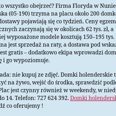
to wszystko obejrzeć? Firma Floryda w Nunie
ska (05-190) trzyma na placu około 200 domk
ostawy pojawiają się co tydzień. Ceny egze
cznych zaczynają się w okolicach 62 tys. zł, a
iej wyposażone modele kosztują 150–195 tys.
na jest sprzedaż na raty, a dostawa pod wsk
jest gratis – dodatkowo ekipa wprowadzi do
ę i go wypoziomuje.
ada: nie kupuj ze zdjęć. Domki holenderskie 
yć na żywo, wejść do środka, sprawdzić podł
Plac jest czynny również w weekendy, w nied
do 14. Telefon: 727 624 392.
Domki holenders
ź co oferujemy !