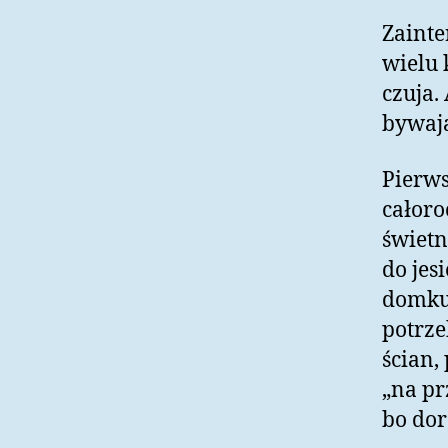
Zainte
wielu 
czuja.
bywają
Pierws
całoro
świetn
do jes
domku 
potrze
ścian,
„na pr
bo dor