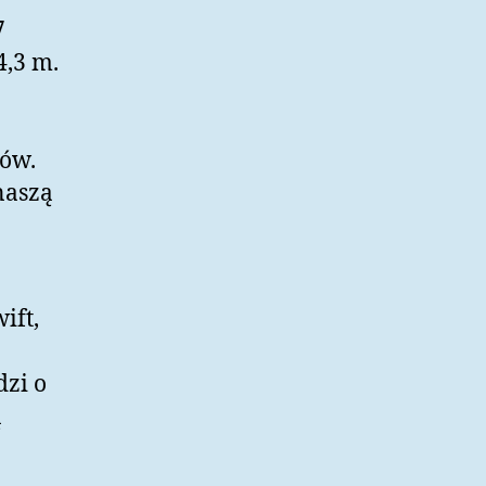
7
4,3 m.
rów.
naszą
ift,
dzi o
ą