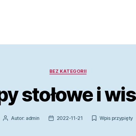
Kategorie
BEZ KATEGORII
y stołowe i wi
Autor:
admin
2022-11-21
Wpis przypięty
Autor
Data
wpisu
wpisu