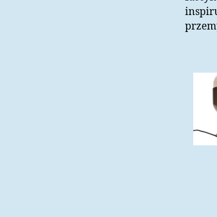
inspir
przem