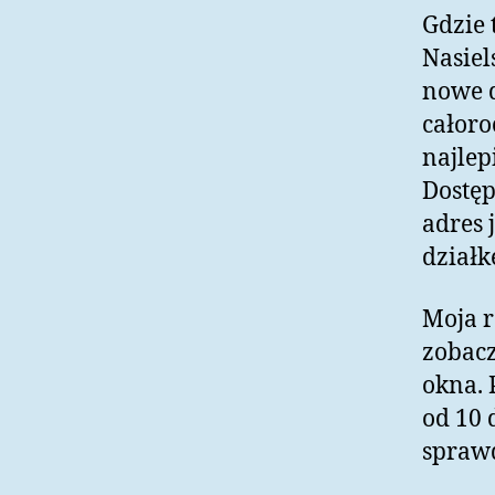
Gdzie 
Nasiel
nowe d
całoro
najlep
Dostęp
adres 
działk
Moja r
zobacz
okna. 
od 10 
sprawd