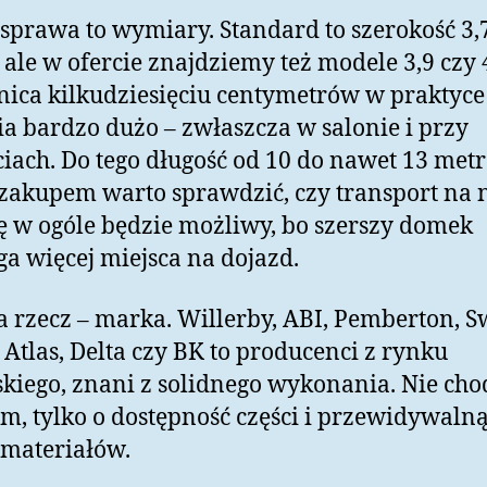
sprawa to wymiary. Standard to szerokość 3,
 ale w ofercie znajdziemy też modele 3,9 czy 
nica kilkudziesięciu centymetrów w praktyce
a bardzo dużo – zwłaszcza w salonie i przy
ciach. Do tego długość od 10 do nawet 13 met
zakupem warto sprawdzić, czy transport na 
ę w ogóle będzie możliwy, bo szerszy domek
 więcej miejsca na dojazd.
a rzecz – marka. Willerby, ABI, Pemberton, Sw
, Atlas, Delta czy BK to producenci z rynku
skiego, znani z solidnego wykonania. Nie cho
m, tylko o dostępność części i przewidywaln
 materiałów.