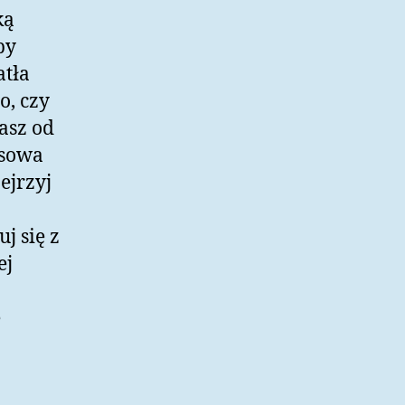
ką
py
atła
o, czy
asz od
usowa
ejrzyj
j się z
ej
e