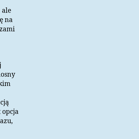
 ale
ę na
rzami
j
iosny
akim
cją
t opcja
razu,