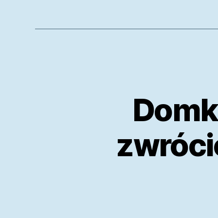
Domki
zwróci