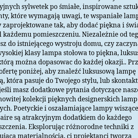
yjnych sylwetek po śmiałe, inspirowane sztu
ty, które wymagają uwagi, te wspaniałe lam
y zaprojektowane tak, aby dodać piękna i świ
 każdemu pomieszczeniu. Niezależnie od teg
sz do istniejącego wystroju domu, czy zaczyn
wysokiej klasy lampa stołowa to piękna, luks
którą można dopasowac do każdej okazji.. Prz
ofertę poniżej, aby znaleźć luksusową lampę
ą, która pasuje do Twojego stylu, lub skontaktu
jeśli masz dodatkowe pytania dotyczące nasz
owitej kolekcji pięknych designerskich lamp
ych. Poetyckie i oszałamiające lampy wisząc
ire są atrakcyjnym dodatkiem do każdego
zczenia. Eksplorując różnorodne techniki z
ującą materialnością, ci projektanci tworzą