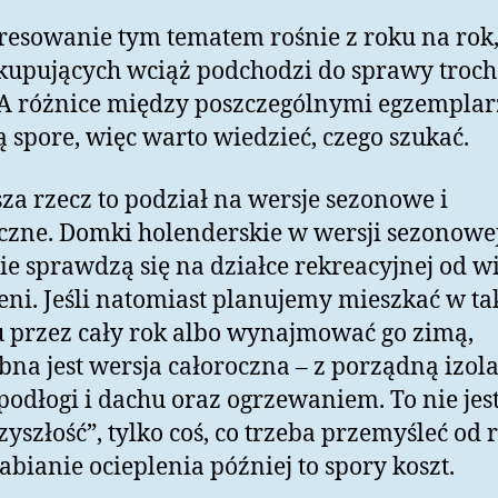
resowanie tym tematem rośnie z roku na rok,
kupujących wciąż podchodzi do sprawy troch
 A różnice między poszczególnymi egzempla
 spore, więc warto wiedzieć, czego szukać.
za rzecz to podział na wersje sezonowe i
czne. Domki holenderskie w wersji sezonowe
ie sprawdzą się na działce rekreacyjnej od w
ieni. Jeśli natomiast planujemy mieszkać w t
przez cały rok albo wynajmować go zimą,
bna jest wersja całoroczna – z porządną izola
 podłogi i dachu oraz ogrzewaniem. To nie jes
zyszłość”, tylko coś, co trzeba przemyśleć od 
abianie ocieplenia później to spory koszt.