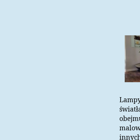
Lampy 
światł
obejmu
malowa
innych