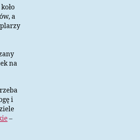
 koło
ów, a
mplarzy
azany
mek na
trzeba
ogę i
ziele
kie
–