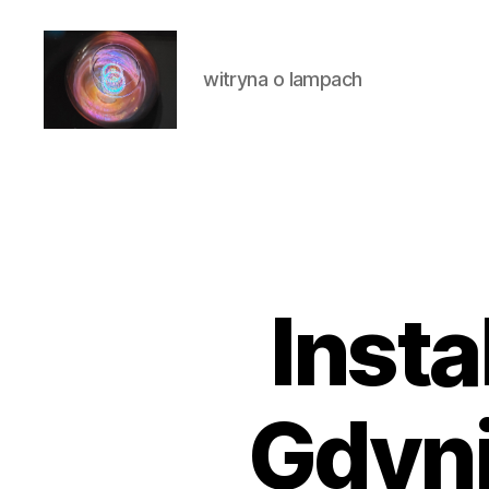
witryna o lampach
Laluna
Insta
Gdyn