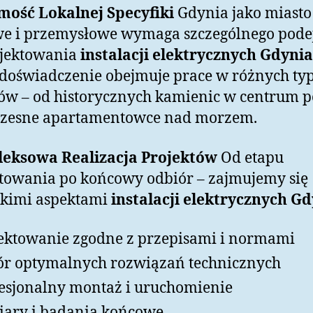
mość Lokalnej Specyfiki
Gdynia jako miasto
e i przemysłowe wymaga szczególnego podej
ojektowania
instalacji elektrycznych Gdynia
doświadczenie obejmuje prace w różnych ty
ów – od historycznych kamienic w centrum p
zesne apartamentowce nad morzem.
eksowa Realizacja Projektów
Od etapu
towania po końcowy odbiór – zajmujemy się
tkimi aspektami
instalacji elektrycznych G
ektowanie zgodne z przepisami i normami
r optymalnych rozwiązań technicznych
esjonalny montaż i uruchomienie
ary i badania końcowe