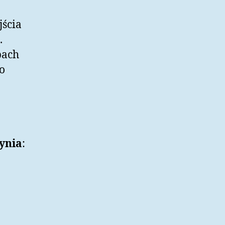
ścia
.
pach
o
dynia
: