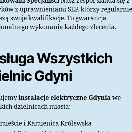
ikowani Specjaliści
Nasz zespół składa się z
yków z uprawnieniami SEP, którzy regularni
zą swoje kwalifikacje. To gwarancja
jonalnego wykonania każdego zlecenia.
sługa Wszystkich
ielnic Gdyni
zujemy
instalacje elektryczne Gdynia
we
kich dzielnicach miasta:
mieście i Kamienica Królewska