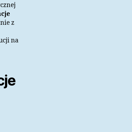
ycznej
acje
nie z
ucji na
cje