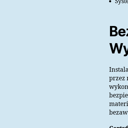
Syst
Be
Wy
Instal
przez
wykon
bezpie
materi
bezawa