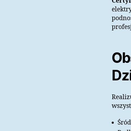
Certyf
elektr
podnos
profes
Ob
Dz
Reali
wszyst
Śród