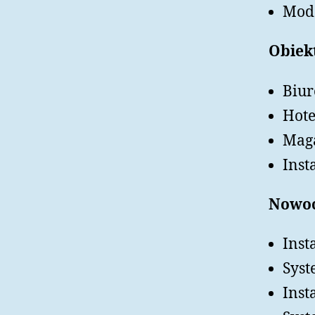
Mode
Obiek
Biur
Hote
Maga
Inst
Nowoc
Inst
Syst
Inst