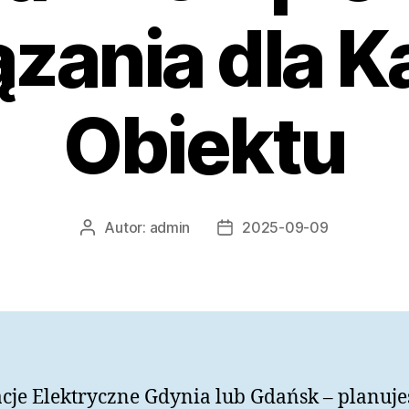
zania dla 
Obiektu
Autor:
admin
2025-09-09
Autor
Data
wpisu
wpisu
acje Elektryczne Gdynia lub Gdańsk – planuje