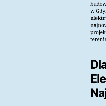
budowę
w Gdyn
elekt
najnow
projek
tereni
Dl
El
Na