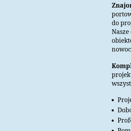
Znajo
portow
do pr
Nasze 
obiekt
nowoc
Kompl
projek
wszys
Proj
Dobó
Prof
Pomi