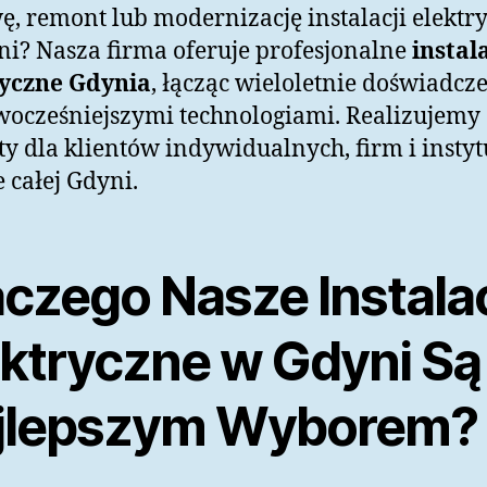
, remont lub modernizację instalacji elektr
i? Nasza firma oferuje profesjonalne
instal
ryczne Gdynia
, łącząc wieloletnie doświadcze
ocześniejszymi technologiami. Realizujemy
ty dla klientów indywidualnych, firm i instyt
e całej Gdyni.
aczego Nasze Instala
ektryczne w Gdyni Są
jlepszym Wyborem?