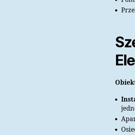
Prze
Sze
El
Obiek
Inst
jedn
Apar
Osie