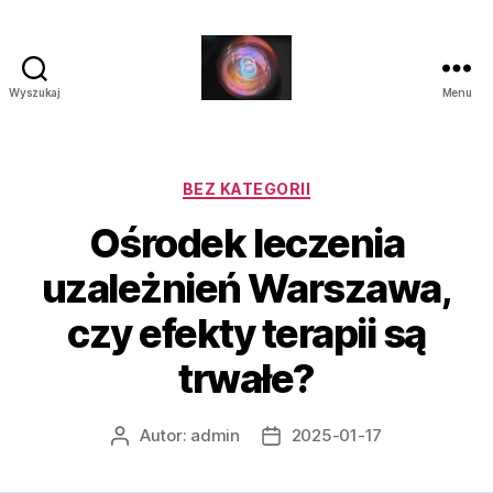
Wyszukaj
Menu
Laluna
Kategorie
BEZ KATEGORII
Ośrodek leczenia
uzależnień Warszawa,
czy efekty terapii są
trwałe?
Autor:
admin
2025-01-17
Autor
Data
wpisu
wpisu