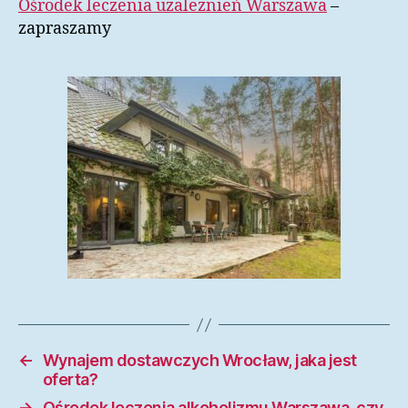
Ośrodek leczenia uzależnień Warszawa
–
zapraszamy
←
Wynajem dostawczych Wrocław, jaka jest
oferta?
→
Ośrodek leczenia alkoholizmu Warszawa, czy