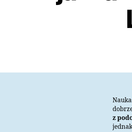
Nauka 
dobrze
z podo
jedna