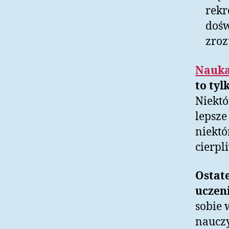
rekr
dośw
zroz
Nauka
to tyl
Niektó
lepsze
niektó
cierpl
Ostate
uczeni
sobie 
nauczy