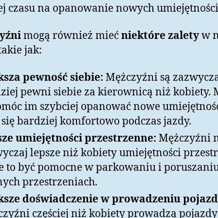
j czasu na opanowanie nowych umiejętności
yźni
mogą również mieć
niektóre zalety
w n
takie jak:
sza pewność siebie:
Mężczyźni są zazwycza
ziej pewni siebie za kierownicą niż kobiety.
omóc im szybciej opanować nowe umiejętnośc
 się bardziej komfortowo podczas jazdy.
ze umiejętności przestrzenne:
Mężczyźni 
yczaj lepsze niż kobiety umiejętności przest
 to być pomocne w parkowaniu i poruszaniu
nych przestrzeniach.
ksze doświadczenie w prowadzeniu pojaz
zyźni częściej niż kobiety prowadzą pojazdy