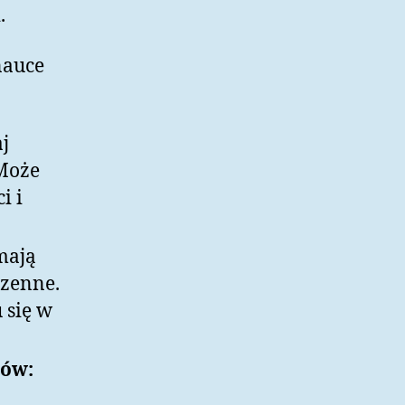
.
auce
j
 Może
i i
mają
rzenne.
 się w
dów: