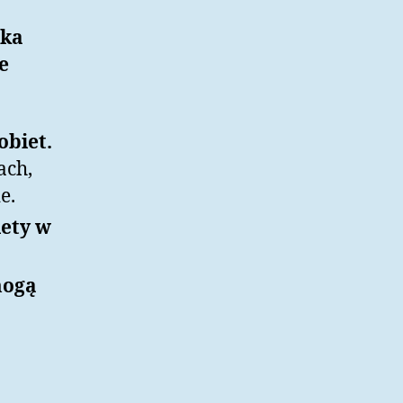
lka
e
obiet.
ach,
e.
iety w
mogą