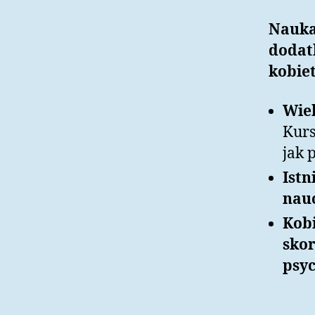
Nauka 
dodat
kobiet
Wiel
Kurs
jak 
Istn
nauc
Kobi
skor
psyc