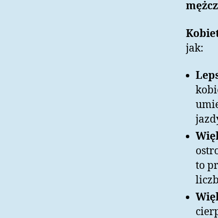
mężczy
Kobie
jak:
Leps
kobi
umie
jazd
Więk
ostr
to p
licz
Więk
cier