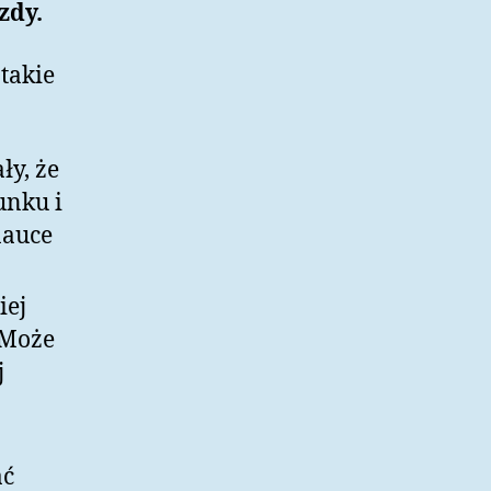
zdy.
takie
y, że
unku i
nauce
iej
 Może
j
ać