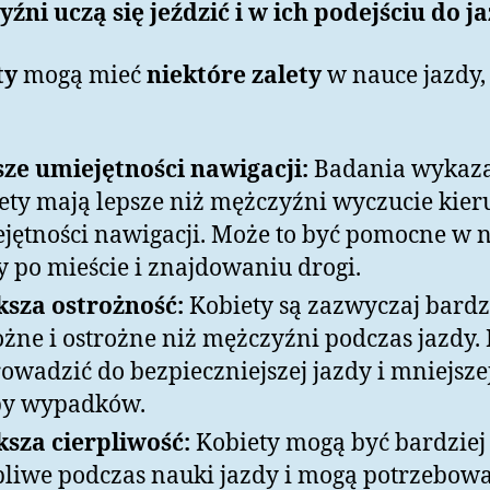
źni uczą się jeździć i w ich podejściu do ja
ty
mogą mieć
niektóre zalety
w nauce jazdy, 
ze umiejętności nawigacji:
Badania wykazał
ety mają lepsze niż mężczyźni wyczucie kier
jętności nawigacji. Może to być pomocne w 
y po mieście i znajdowaniu drogi.
sza ostrożność:
Kobiety są zazwyczaj bardz
ożne i ostrożne niż mężczyźni podczas jazdy.
rowadzić do bezpieczniejszej jazdy i mniejsze
by wypadków.
sza cierpliwość:
Kobiety mogą być bardziej
pliwe podczas nauki jazdy i mogą potrzebow