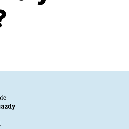
?
bie
jazdy
ą
i