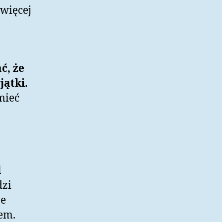
 więcej
ć, że
jątki.
mieć
l
dzi
że
em.