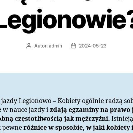
Legionowie
Autor:
admin
2024-05-23
Autor
Data
wpisu
wpisu
jazdy Legionowo – Kobiety ogólnie radzą so
 w nauce jazdy i
zdają egzaminy na prawo 
bną częstotliwością jak mężczyźni.
Istniej
k pewne
różnice w sposobie, w jaki kobiety 