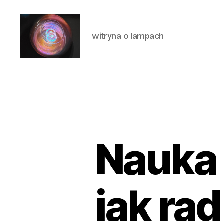
witryna o lampach
Laluna
Nauka 
jak ra