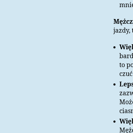
mnie
Mężcz
jazdy, 
Więk
bard
to p
czuć
Leps
zazw
Może
cias
Wię
Mężc