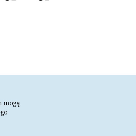
ch mogą
ego