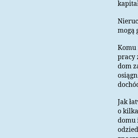
kapita
Nieruc
mogą 
Komu n
pracy
dom za
osiągn
dochó
Jak ła
o kilk
domu i
odzied