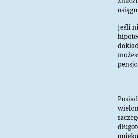
znaczn
osiągn
Jeśli 
hipote
dokład
możes
pensjo
Posiad
wielo
szczeg
długo
opieko