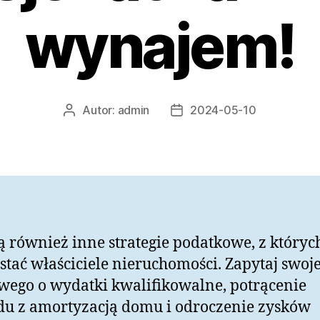
wynajem!
Autor:
admin
2024-05-10
Autor
Data
wpisu
wpisu
ją również inne strategie podatkowe, z który
stać właściciele nieruchomości. Zapytaj swoj
wego o wydatki kwalifikowalne, potrącenie
u z amortyzacją domu i odroczenie zysków