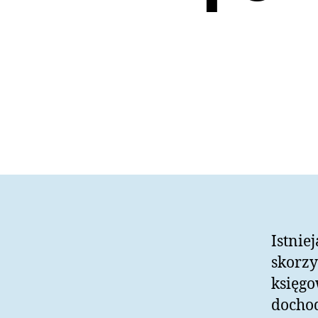
Istnie
skorzy
księgo
dochod