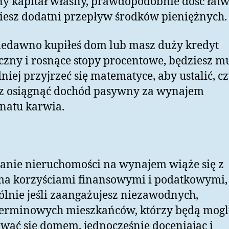
y kapitał własny, prawdopodobnie dość łat
iesz dodatni przepływ środków pieniężnych.
niedawno kupiłeś dom lub masz duży kredyt
czny i rosnące stopy procentowe, będziesz mu
niej przyjrzeć się matematyce, aby ustalić, c
z osiągnąć dochód pasywny za wynajem
natu karwia.
anie nieruchomości na wynajem wiąże się z
ma korzyściami finansowymi i podatkowymi,
ólnie jeśli zaangażujesz niezawodnych,
terminowych mieszkańców, którzy będą mogl
wać się domem, jednocześnie doceniając i