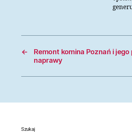
generu
←
Remont komina Poznań i jego 
naprawy
Szukaj