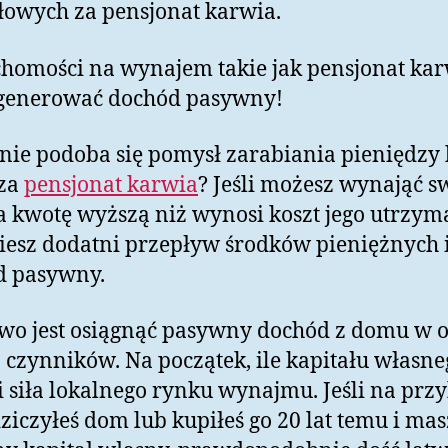
łowych za pensjonat karwia.
homości na wynajem takie jak pensjonat ka
generować dochód pasywny!
ie podoba się pomysł zarabiania pieniędzy 
 za
pensjonat karwia
? Jeśli możesz wynająć s
 kwotę wyższą niż wynosi koszt jego utrzym
iesz dodatni przepływ środków pieniężnych 
d pasywny.
two jest osiągnąć pasywny dochód z domu w 
a czynników. Na początek, ile kapitału własn
 siła lokalnego rynku wynajmu. Jeśli na prz
ziczyłeś dom lub kupiłeś go 20 lat temu i mas