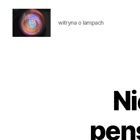
witryna o lampach
Laluna
Ni
pen