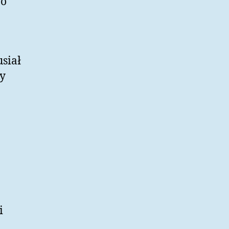
wo
siał
zy
i