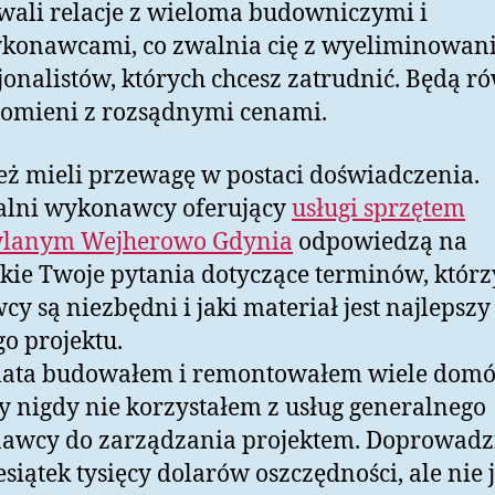
ali relacje z wieloma budowniczymi i
konawcami, co zwalnia cię z wyeliminowan
jonalistów, których chcesz zatrudnić. Będą r
omieni z rozsądnymi cenami.
eż mieli przewagę w postaci doświadczenia.
alni wykonawcy oferujący
usługi sprzętem
lanym Wejherowo Gdynia
odpowiedzą na
kie Twoje pytania dotyczące terminów, którz
cy są niezbędni i jaki materiał jest najlepszy
o projektu.
 lata budowałem i remontowałem wiele domó
ry nigdy nie korzystałem z usług generalnego
awcy do zarządzania projektem. Doprowadzi
esiątek tysięcy dolarów oszczędności, ale nie j