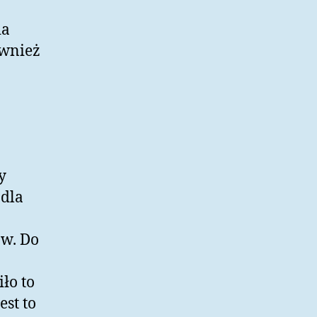
ia
ównież
y
 dla
w. Do
ło to
est to