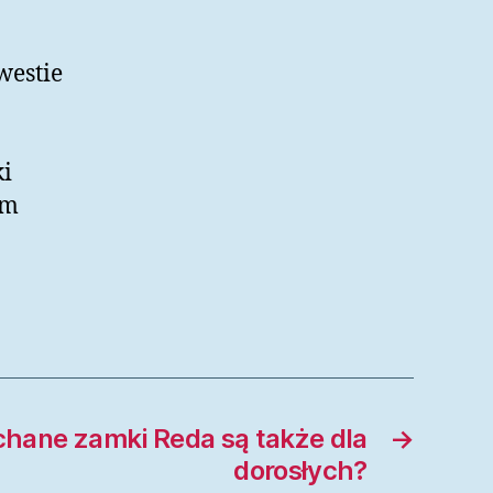
westie
ki
em
hane zamki Reda są także dla
→
dorosłych?