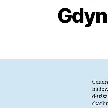
Gdyni
Genera
budow
dłuższ
skarbn