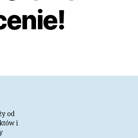
cenie!
ży od
któw i
y