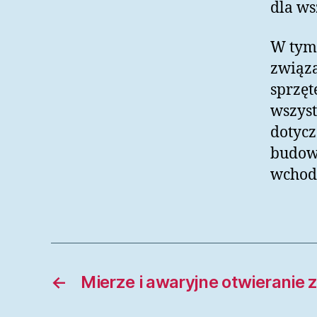
dla ws
W tym 
związ
sprzę
wszyst
dotycz
budow
wchod
←
Mierze i awaryjne otwierani