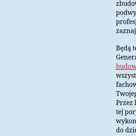
zbudow
podwy
profes
zaznaj
Będą t
Gener
budow
wszyst
fachow
Twojeg
Przez
tej po
wykon
do dzi