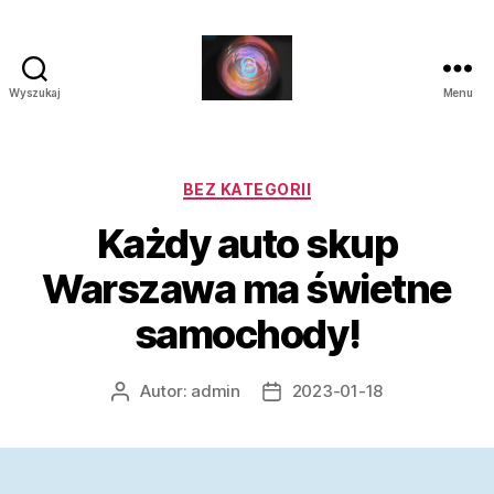
Wyszukaj
Menu
Laluna
Kategorie
BEZ KATEGORII
Każdy auto skup
Warszawa ma świetne
samochody!
Autor:
admin
2023-01-18
Autor
Data
wpisu
wpisu