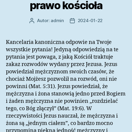
prawo kościoła
Autor:
admin
2024-01-22
Autor
Data
wpisu
wpisu
Kancelaria kanoniczna odpowie na Twoje
wszystkie pytania! Jedyną odpowiedzią na te
pytania jest powaga, z jaką Kościół traktuje
zakaz rozwodów wydany przez Jezusa. Jezus
powiedział mężczyznom swoich czasów, że
chociaż Mojżesz pozwolił na rozwód, oni nie
powinni (Mat. 5:31). Jezus powiedział, że
mężczyzna i żona stanowią jedno przed Bogiem
i żaden mężczyzna nie powinien „rozdzielać
tego, co Bóg złączył” (Mat. 19:6). W
rzeczywistości Jezus nauczał, że mężczyzna i
żona są „jednym ciałem”, co bardzo mocno
przypomina piękną jedność mężczyzny i