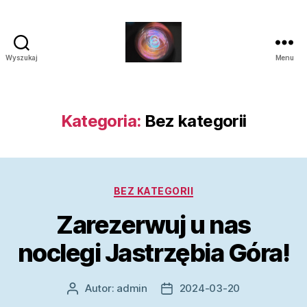
Wyszukaj
Menu
Laluna
Kategoria:
Bez kategorii
Kategorie
BEZ KATEGORII
Zarezerwuj u nas
noclegi Jastrzębia Góra!
Autor:
admin
2024-03-20
Autor
Data
wpisu
wpisu