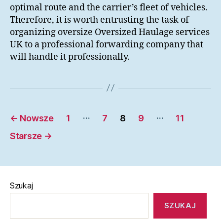
optimal route and the carrier’s fleet of vehicles.
Therefore, it is worth entrusting the task of
organizing oversize Oversized Haulage services
UK to a professional forwarding company that
will handle it professionally.
Stronicowanie
…
…
←
Nowsze
1
7
8
9
11
wpisów
Starsze
→
Szukaj
SZUKAJ